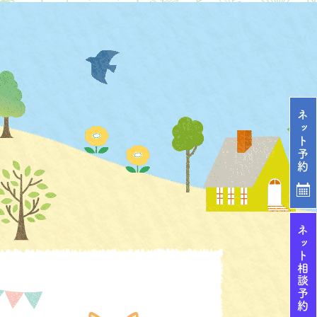
ネ
ッ
ト
予
約
ネ
ッ
ト
相
談
予
約