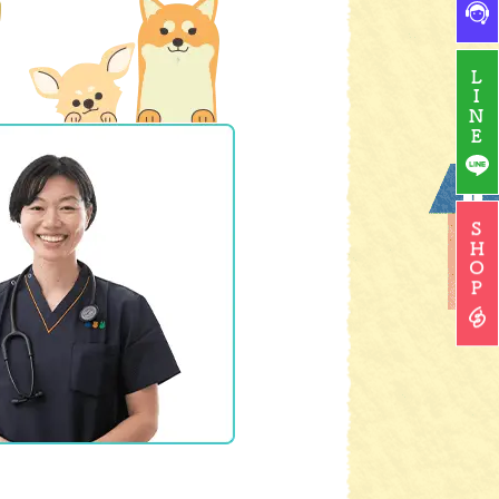
L
I
N
E
S
H
O
P