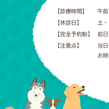
【診療時間】
午前
【休診日】
土・
【完全予約制】
前日
【注意点】
当日
お時